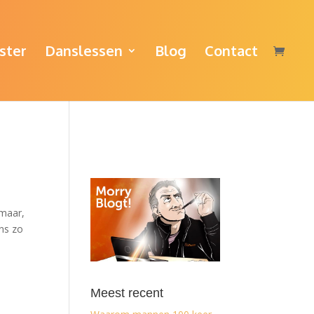
ster
Danslessen
Blog
Contact
 maar,
ns zo
Meest recent