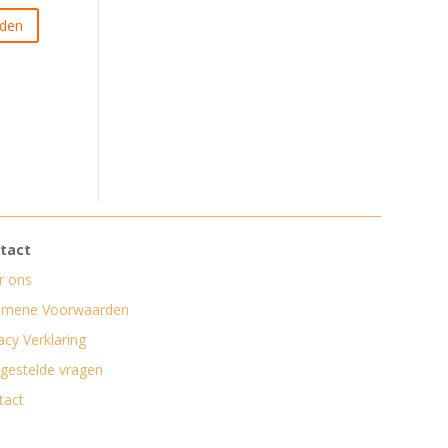
tact
r ons
emene Voorwaarden
acy Verklaring
lgestelde vragen
tact