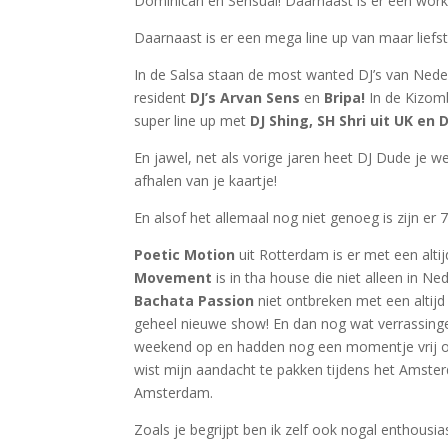
Dominican en Sensual! Daarnaast is er een w
Daarnaast is er een mega line up van maar liefst 
In de Salsa staan de most wanted DJ’s van Nede
resident
DJ’s Arvan Sens
en
Bripa!
In de Kizo
super line up met
DJ Shing, SH Shri uit UK en 
En jawel, net als vorige jaren heet DJ Dude je w
afhalen van je kaartje!
En alsof het allemaal nog niet genoeg is zijn er 
Poetic Motion
uit Rotterdam is er met een alt
Movement
is in tha house die niet alleen in 
Bachata Passion
niet ontbreken met een altij
geheel nieuwe show! En dan nog wat verrassing
weekend op en hadden nog een momentje vrij om
wist mijn aandacht te pakken tijdens het Amster
Amsterdam.
Zoals je begrijpt ben ik zelf ook nogal enthousias