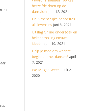
Waarom mannen 100 keer
hetzelfde doen op de
rtjes
dansvloer
juni 12, 2021
De 6 menselijke behoeftes
r
als levensles
juni 8, 2021
Uitslag Online onderzoek en
bekendmaking nieuwe
ideeën
april 10, 2021
Help je mee om weer te
beginnen met dansen?
april
7, 2021
aar.
We Mogen Weer…!
juli 2,
2020
rna,