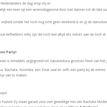
Nederlanders de dag erop vrij is!
delijk een keer op een woensdagavond door kan dansen tot de late uu
vrijheid omdat het toch nog echt geen weekend is en jij de dansvloe
 liefhebbers erbij zijn die toch wel altijd iets extra’s aan de toch al
aven Party!
ven is inmiddels uitgegroeid tot Salsaventura grootste feest van het j
lsa, Bachata, Kizomba, een Zouk zaal en zelfs een party bij de entree
stje van te maken.
hops!
 Fusion! Zij staan garant voor een geweldige mix van Bachata Mode