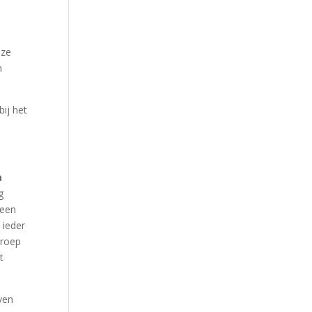
nze
n
bij het
a
g
 een
 ieder
groep
t
aven