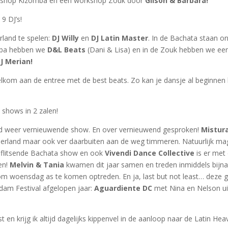
orkshop Kizomba en een workshop Zouk door
Gilson & Barbara!
9 DJ’s!
rland te spelen:
DJ Willy
en
DJ Latin Master
. In de Bachata staan o
mba hebben we
D&L Beats
(Dani & Lisa) en in de Zouk hebben we ee
DJ Merian!
elkom aan de entree met de best beats. Zo kan je dansje al beginnen 
7 shows in 2 zalen!
ijd weer vernieuwende show. En over vernieuwend gesproken!
Mistur
Nederland maar ook ver daarbuiten aan de weg timmeren. Natuurlijk ma
d flitsende Bachata show en ook
Vivendi Dance Collective
is er met
en!
Melvin & Tania
kwamen dit jaar samen en treden inmiddels bijna
 woensdag as te komen optreden. En ja, last but not least… deze 
dam Festival afgelopen jaar:
Aguardiente DC
met Nina en Nelson ui
t en krijg ik altijd dagelijks kippenvel in de aanloop naar de Latin He