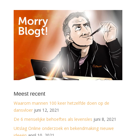
Meest recent
Waarom mannen 100 keer hetzelfde doen op de
dansvloer
juni 12, 2021
De 6 menselijke behoeftes als levensles
juni 8, 2021
Uitslag Online onderzoek en bekendmaking nieuwe
ideeën
april 10, 2021