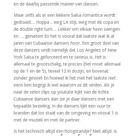
en de daarbij passende manier van dansen.
Maar zelfs als er een lekkere Salsa romantica wordt
gedraaid…. Hoppa… weg LA stijl, weg met de copa en
de double right turn…. Lekker om elkaar heen swingen
en …. genieten! En het is vooral dat laatste wat ik al
jaren van Cubaanse dansers hoor. Een groot deel van
deze dansers vindt namelijk dat Los Angeles of New
York Salsa te geforceerd en te serieus is. Het is
allemaal te grootschalig, te precies (het moet allemaal
op de 1 en de 5), teveel 12 in dozijn, en bovenal;
zonder gevoel! En hoewel ik het met het laatste niet
eens ben begrijp ik wel waarom ze dit vinden. Als je
naar de velen clips op youtube kijkt van de echte
Cubaanse dansers dan zie je daar dansers met een
bepaalde bezieling. In die dansers lijkt een vuur te
branden dat los staat van de omgeving en vooral 1 is
met de muziek en met de partner.
Is het technisch altijd een hoogstandje? Niet altijd. Is
e
e
e