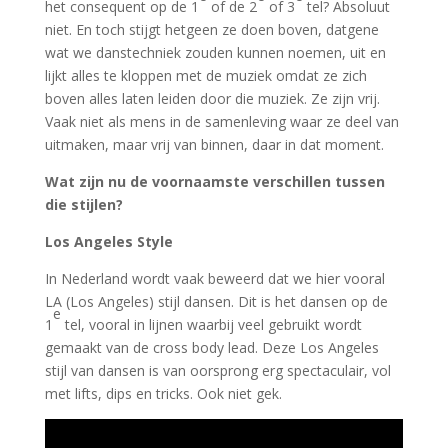
het consequent op de 1
of de 2
of 3
tel? Absoluut
niet. En toch stijgt hetgeen ze doen boven, datgene
wat we danstechniek zouden kunnen noemen, uit en
lijkt alles te kloppen met de muziek omdat ze zich
boven alles laten leiden door die muziek. Ze zijn vrij.
Vaak niet als mens in de samenleving waar ze deel van
uitmaken, maar vrij van binnen, daar in dat moment.
Wat zijn nu de voornaamste verschillen tussen
die stijlen?
Los Angeles Style
In Nederland wordt vaak beweerd dat we hier vooral
LA (Los Angeles) stijl dansen. Dit is het dansen op de
e
1
tel, vooral in lijnen waarbij veel gebruikt wordt
gemaakt van de cross body lead. Deze
Los Angeles
stijl van dansen is van oorsprong erg spectaculair, vol
met lifts, dips en tricks. Ook niet gek.