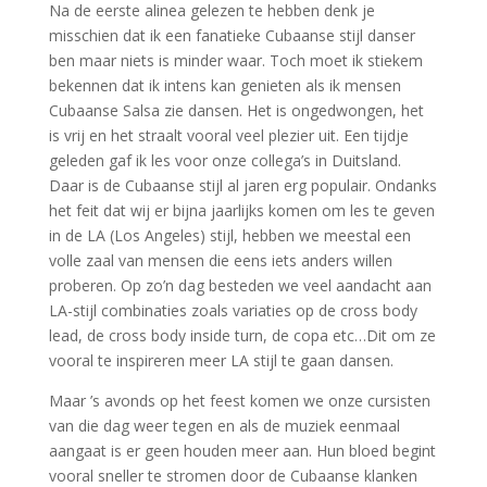
Na de eerste alinea gelezen te hebben denk je
misschien dat ik een fanatieke Cubaanse stijl danser
ben maar niets is minder waar. Toch moet ik stiekem
bekennen dat ik intens kan genieten als ik mensen
Cubaanse Salsa zie dansen. Het is ongedwongen, het
is vrij en het straalt vooral veel plezier uit.
Een tijdje
geleden gaf ik les voor onze collega’s in Duitsland.
Daar is de Cubaanse stijl al jaren erg populair. Ondanks
het feit dat wij er bijna jaarlijks komen om les te geven
in de LA (Los Angeles) stijl, hebben we meestal een
volle zaal van mensen die eens iets anders willen
proberen. Op zo’n dag besteden we veel aandacht aan
LA-stijl combinaties zoals variaties op de cross body
lead, de cross body inside turn, de copa etc…Dit om ze
vooral te inspireren meer LA stijl te gaan dansen.
Maar ’s avonds op het feest komen we onze cursisten
van die dag weer tegen en als de muziek eenmaal
aangaat is er geen houden meer aan. Hun bloed begint
vooral sneller te stromen door de Cubaanse klanken