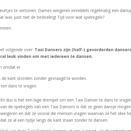
eurtjes te vertonen. Dames weigeren inmiddels regelmatig een dans
at was juist
niet de bedoeling! Tijd voor wat spelregels?
kennen.
 het volgende over:
Taxi Dansers zijn (half-) gevorderden dansers
ooral leuk vinden om met iedereen te dansen.
an omdat er
s de kant stonden zonder gevraagd te worden.
 ten dans te vragen.
En dus is het een lage drempel om een Taxi Danser te dans te vrage
van de spelregels van een Taxi Dansers is dat ze geen dansje moge
weigeren en dat ze vooral die mensen vragen waarvan ze het idee 
dat ze al een tijdje langs de kant staan zonder te dansen.
Veel van deze Taxi Dansers komen uit ons support- en docententea