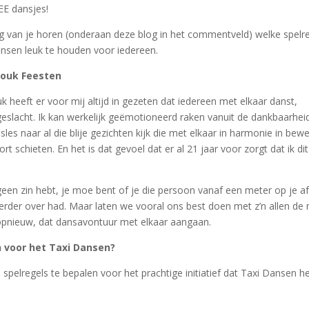
E dansjes!
aag van je horen (onderaan deze blog in het commentveld) welke spelr
ansen leuk te houden voor iedereen.
Zouk Feesten
heeft er voor mij altijd in gezeten dat iedereen met elkaar danst,
geslacht. Ik kan werkelijk geëmotioneerd raken vanuit de dankbaarhei
sles naar al die blije gezichten kijk die met elkaar in harmonie in bew
ort schieten. En het is dat gevoel dat er al 21 jaar voor zorgt dat ik di
geen zin hebt, je moe bent of je die persoon vanaf een meter op je af
eerder over had. Maar laten we vooral ons best doen met z’n allen de
opnieuw, dat dansavontuur met elkaar aangaan.
 voor het Taxi Dansen?
spelregels te bepalen voor het prachtige initiatief dat Taxi Dansen he