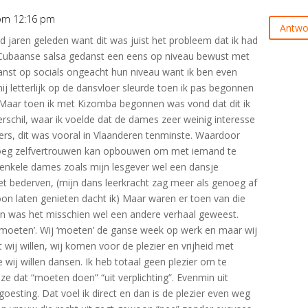
 om 12:16 pm
Antwo
had jaren geleden want dit was juist het probleem dat ik had
 Cubaanse salsa gedanst een eens op niveau bewust met
nst op socials ongeacht hun niveau want ik ben even
j letterlijk op de dansvloer sleurde toen ik pas begonnen
 Maar toen ik met Kizomba begonnen was vond dat dit ik
erschil, waar ik voelde dat de dames zeer weinig interesse
rs, dit was vooral in Vlaanderen tenminste. Waardoor
noeg zelfvertrouwen kan opbouwen om met iemand te
enkele dames zoals mijn lesgever wel een dansje
t bederven, (mijn dans leerkracht zag meer als genoeg af
woon laten genieten dacht ik) Maar waren er toen van die
an was het misschien wel een andere verhaal geweest.
moeten’. Wij ‘moeten’ de ganse week op werk en maar wij
t wij willen, wij komen voor de plezier en vrijheid met
wij willen dansen. Ik heb totaal geen plezier om te
 dat “moeten doen” “uit verplichting”. Evenmin uit
goesting. Dat voel ik direct en dan is de plezier even weg