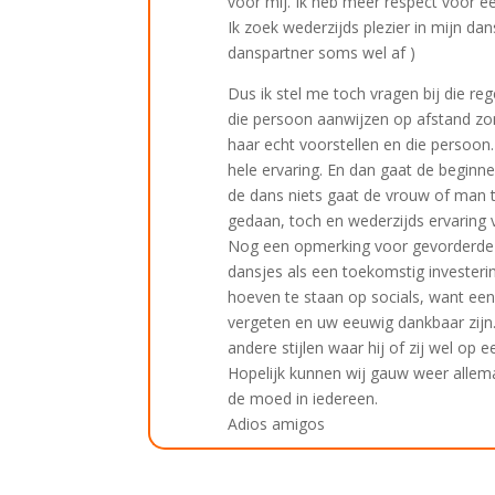
voor mij. Ik heb meer respect voor e
Ik zoek wederzijds plezier in mijn dan
danspartner soms wel af )
Dus ik stel me toch vragen bij die rege
die persoon aanwijzen op afstand zond
haar echt voorstellen en die persoon.
hele ervaring. En dan gaat de beginn
de dans niets gaat de vrouw of man 
gedaan, toch en wederzijds ervaring 
Nog een opmerking voor gevorderde
dansjes als een toekomstig investeri
hoeven te staan op socials, want een
vergeten en uw eeuwig dankbaar zijn. Z
andere stijlen waar hij of zij wel op 
Hopelijk kunnen wij gauw weer alle
de moed in iedereen.
Adios amigos