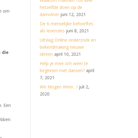
Waarom mannen 100 keer
hetzelfde doen op de
je om
dansvloer
juni 12, 2021
De 6 menselijke behoeftes
als levensles
juni 8, 2021
Uitslag Online onderzoek en
bekendmaking nieuwe
 die
ideeën
april 10, 2021
Help je mee om weer te
beginnen met dansen?
april
7, 2021
We Mogen Weer…!
juli 2,
2020
n. Een
n
hebben
m.