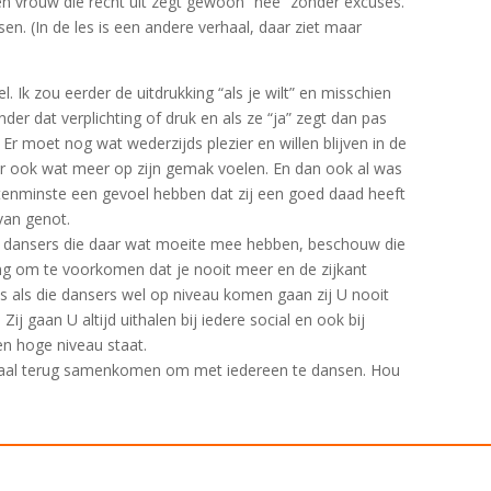
en vrouw die recht uit zegt gewoon “nee” zonder excuses.
sen. (In de les is een andere verhaal, daar ziet maar
l. Ik zou eerder de uitdrukking “als je wilt” en misschien
er dat verplichting of druk en als ze “ja” zegt dan pas
 Er moet nog wat wederzijds plezier en willen blijven in de
er ook wat meer op zijn gemak voelen. En dan ook al was
tenminste een gevoel hebben dat zij een goed daad heeft
van genot.
 dansers die daar wat moeite mee hebben, beschouw die
ng om te voorkomen dat je nooit meer en de zijkant
s als die dansers wel op niveau komen gaan zij U nooit
ij gaan U altijd uithalen bij iedere social en ook bij
een hoge niveau staat.
maal terug samenkomen om met iedereen te dansen. Hou