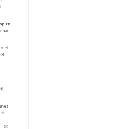
t
op te
 maar
n met
 of
eft
 met
het
 Taxi