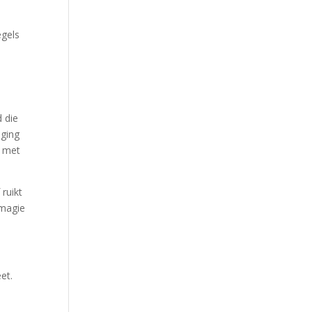
egels
d die
eging
t met
 ruikt
 magie
et.