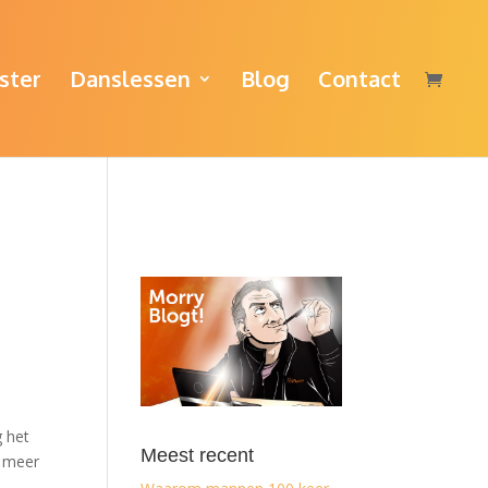
ster
Danslessen
Blog
Contact
 het
Meest recent
t meer