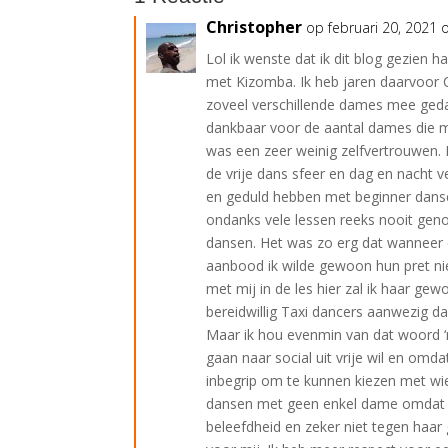
Christopher
op februari 20, 2021
Lol ik wenste dat ik dit blog gezien 
met Kizomba. Ik heb jaren daarvoor
zoveel verschillende dames mee geda
dankbaar voor de aantal dames die mi
was een zeer weinig zelfvertrouwen.
de vrije dans sfeer en dag en nacht v
en geduld hebben met beginner danse
ondanks vele lessen reeks nooit ge
dansen. Het was zo erg dat wanneer 
aanbood ik wilde gewoon hun pret nie
met mij in de les hier zal ik haar ge
bereidwillig Taxi dancers aanwezig d
Maar ik hou evenmin van dat woord ‘
gaan naar social uit vrije wil en omda
inbegrip om te kunnen kiezen met wie 
dansen met geen enkel dame omdat ze
beleefdheid en zeker niet tegen haar 