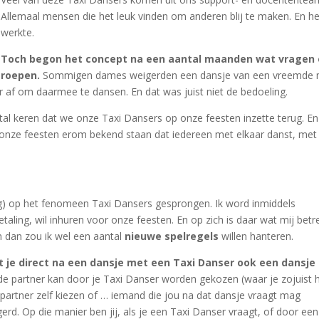
Allemaal mensen die het leuk vinden om anderen blij te maken. En he
werkte.
Toch begon het concept na een aantal maanden wat vragen 
roepen.
Sommigen dames weigerden een dansje van een vreemde
 af om daarmee te dansen. En dat was juist niet de bedoeling.
tal keren dat we onze Taxi Dansers op onze feesten inzette terug. E
onze feesten erom bekend staan dat iedereen met elkaar danst, met
ag) op het fenomeen Taxi Dansers gesprongen. Ik word inmiddels
taling, wil inhuren voor onze feesten. En op zich is daar wat mij betr
 dan zou ik wel een aantal
nieuwe spelregels
willen hanteren.
t je direct na een dansje met een Taxi Danser ook een dansje
e partner kan door je Taxi Danser worden gekozen (waar je zojuist 
partner zelf kiezen of … iemand die jou na dat dansje vraagt mag
rd. Op die manier ben jij, als je een Taxi Danser vraagt, of door een