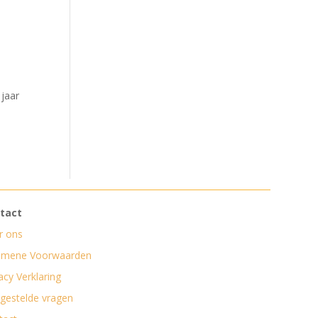
 jaar
tact
r ons
emene Voorwaarden
acy Verklaring
lgestelde vragen