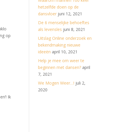
Waarom mannen 100 keer
hetzelfde doen op de
dansvloer
juni 12, 2021
De 6 menselijke behoeftes
nklo
als levensles
juni 8, 2021
ing op
Uitslag Online onderzoek en
bekendmaking nieuwe
ideeën
april 10, 2021
Help je mee om weer te
beginnen met dansen?
april
7, 2021
We Mogen Weer…!
juli 2,
2020
n’! Ik