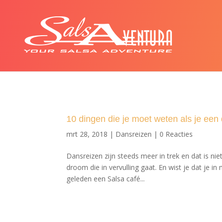
10 dingen die je moet weten als je een
mrt 28, 2018
|
Dansreizen
|
0 Reacties
Dansreizen zijn steeds meer in trek en dat is ni
droom die in vervulling gaat. En wist je dat je i
geleden een Salsa café...