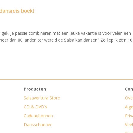
 dansreis boekt
et gek. Je passie combineren met een leuke vakantie is voor velen een
n meer dan 80 landen ter wereld de Salsa kan dansen? Zo liep ik zo’n 10
Producten
Con
Salsaventura Store
Ove
CD & DVD's
Alg
Cadeaubonnen
Priv
Dansschoenen
Vee