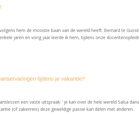
!
 volgens hem de mooiste baan van de wereld heeft: Bernard te Gussi
nkele jaren en vorig jaar leerde ik hem, tijdens onze docentenopleid
anservaringen tijdens je vakantie?
nslessen een vaste uitspraak: ‘ je kan over de hele wereld Salsa danse
akantie (of zakenreis) deze geweldige passie kan delen met anderen.