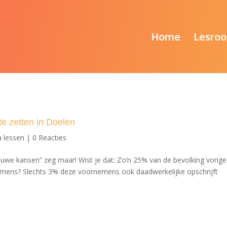
Home
Lesroo
 zetten in Doelen
a lessen
|
0 Reacties
euwe kansen” zeg maar! Wist je dat: Zo’n 25% van de bevolking vorig
mens? Slechts 3% deze voornemens ook daadwerkelijke opschrijft