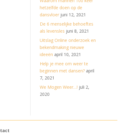
Waarom mannen 100 keer
hetzelfde doen op de
dansvloer
juni 12, 2021
De 6 menselijke behoeftes
als levensles
juni 8, 2021
Uitslag Online onderzoek en
bekendmaking nieuwe
ideeën
april 10, 2021
Help je mee om weer te
beginnen met dansen?
april
7, 2021
We Mogen Weer…!
juli 2,
2020
tact