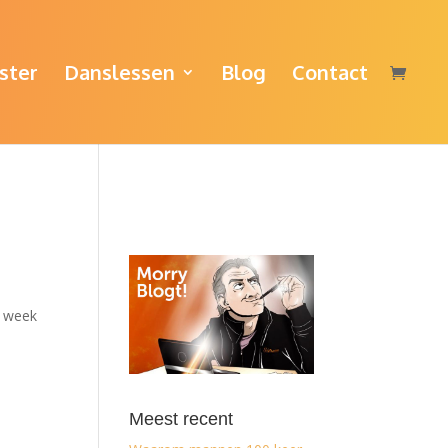
ster
Danslessen
Blog
Contact
e week
Meest recent