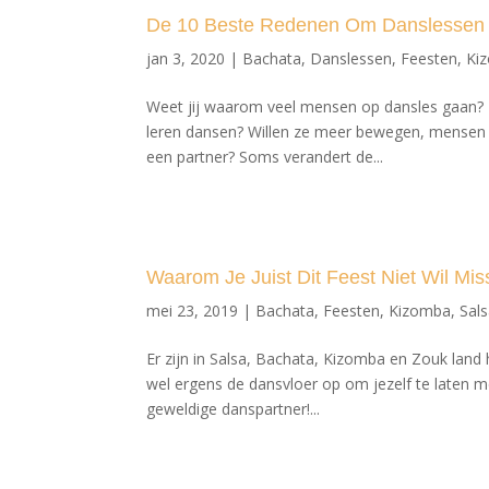
De 10 Beste Redenen Om Danslessen
jan 3, 2020
|
Bachata
,
Danslessen
,
Feesten
,
Ki
Weet jij waarom veel mensen op dansles gaan? 
leren dansen? Willen ze meer bewegen, mensen o
een partner? Soms verandert de...
Waarom Je Juist Dit Feest Niet Wil Mi
mei 23, 2019
|
Bachata
,
Feesten
,
Kizomba
,
Sal
Er zijn in Salsa, Bachata, Kizomba en Zouk land 
wel ergens de dansvloer op om jezelf te laten
geweldige danspartner!...