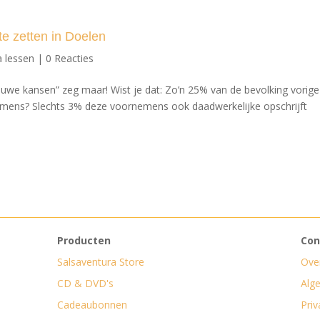
 zetten in Doelen
a lessen
|
0 Reacties
euwe kansen” zeg maar! Wist je dat: Zo’n 25% van de bevolking vorig
mens? Slechts 3% deze voornemens ook daadwerkelijke opschrijft
Producten
Con
Salsaventura Store
Ove
CD & DVD's
Alg
Cadeaubonnen
Priv