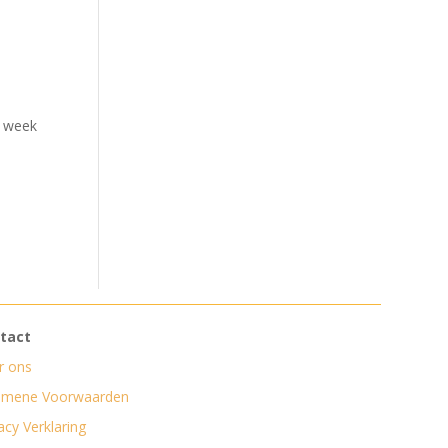
e week
tact
r ons
emene Voorwaarden
acy Verklaring