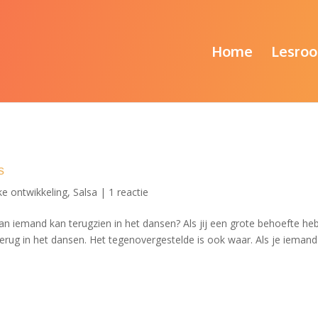
Home
Lesroo
s
ke ontwikkeling
,
Salsa
|
1 reactie
an iemand kan terugzien in het dansen? ​Als jij een grote behoefte he
l terug in het dansen. Het tegenovergestelde is ook waar. Als je ieman