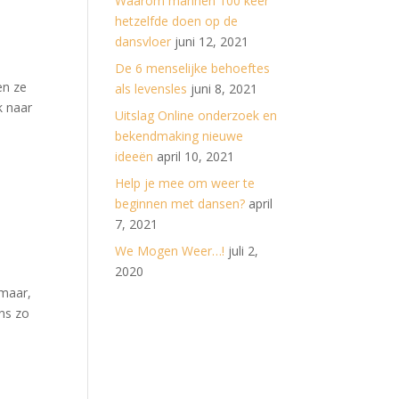
Waarom mannen 100 keer
hetzelfde doen op de
dansvloer
juni 12, 2021
De 6 menselijke behoeftes
en ze
als levensles
juni 8, 2021
k naar
Uitslag Online onderzoek en
bekendmaking nieuwe
ideeën
april 10, 2021
Help je mee om weer te
beginnen met dansen?
april
7, 2021
We Mogen Weer…!
juli 2,
2020
 maar,
ns zo