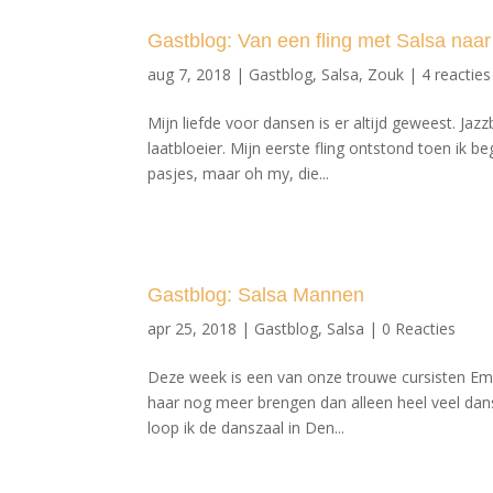
Gastblog: Van een fling met Salsa naar
aug 7, 2018
|
Gastblog
,
Salsa
,
Zouk
|
4 reacties
Mijn liefde voor dansen is er altijd geweest. Jaz
laatbloeier. Mijn eerste fling ontstond toen ik b
pasjes, maar oh my, die...
Gastblog: Salsa Mannen
apr 25, 2018
|
Gastblog
,
Salsa
|
0 Reacties
Deze week is een van onze trouwe cursisten Emil
haar nog meer brengen dan alleen heel veel dan
loop ik de danszaal in Den...