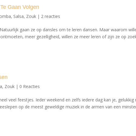
 Te Gaan Volgen
zomba
,
Salsa
,
Zouk
|
2 reacties
Natuurlijk gaan ze op dansles om te leren dansen. Maar waarom will
ntmoeten, meer gezelligheid, willen ze meer leren of zijn ze op zoe
ssen
sa
,
Zouk
|
0 Reacties
heel veel feestjes. Ieder weekend en zelfs iedere dag kan je, gelukkig
 meeslepen op de meest geweldige muziek in de armen van een minste