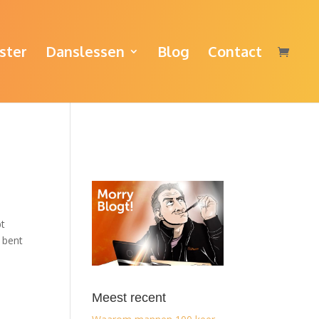
ster
Danslessen
Blog
Contact
bt
d bent
Meest recent