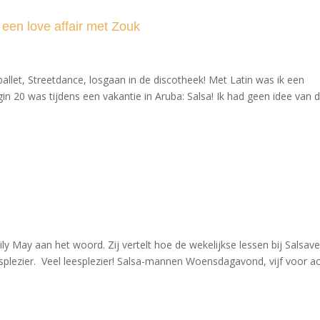
 een love affair met Zouk
zballet, Streetdance, losgaan in de discotheek! Met Latin was ik een
egin 20 was tijdens een vakantie in Aruba: Salsa! Ik had geen idee van 
y May aan het woord. Zij vertelt hoe de wekelijkse lessen bij Salsav
splezier. Veel leesplezier! Salsa-mannen Woensdagavond, vijf voor a