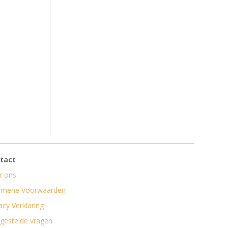
tact
r ons
emene Voorwaarden
acy Verklaring
lgestelde vragen