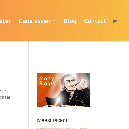
ster
Danslessen
Blog
Contact
en ze
k naar
Meest recent