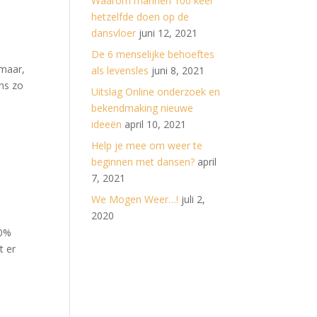
Waarom mannen 100 keer
hetzelfde doen op de
dansvloer
juni 12, 2021
De 6 menselijke behoeftes
 maar,
als levensles
juni 8, 2021
ns zo
Uitslag Online onderzoek en
bekendmaking nieuwe
ideeën
april 10, 2021
Help je mee om weer te
beginnen met dansen?
april
7, 2021
We Mogen Weer…!
juli 2,
2020
00%
t er