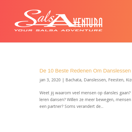
De 10 Beste Redenen Om Danslessen
jan 3, 2020
|
Bachata
,
Danslessen
,
Feesten
,
Ki
Weet jij waarom veel mensen op dansles gaan? 
leren dansen? Willen ze meer bewegen, mensen o
een partner? Soms verandert de...