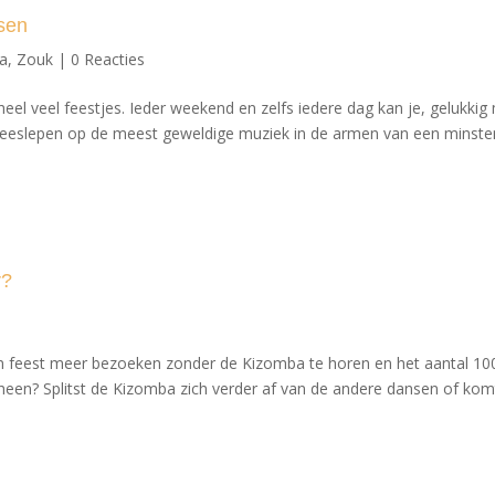
ssen
sa
,
Zouk
|
0 Reacties
heel veel feestjes. Ieder weekend en zelfs iedere dag kan je, gelukkig
 meeslepen op de meest geweldige muziek in de armen van een minste
r?
een feest meer bezoeken zonder de Kizomba te horen en het aantal 1
heen? Splitst de Kizomba zich verder af van de andere dansen of kom