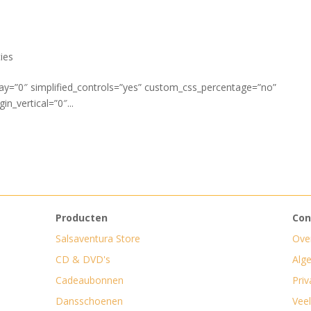
ies
ay=”0″ simplified_controls=”yes” custom_css_percentage=”no”
n_vertical=”0″...
Producten
Con
Salsaventura Store
Ove
CD & DVD's
Alg
Cadeaubonnen
Priv
Dansschoenen
Vee