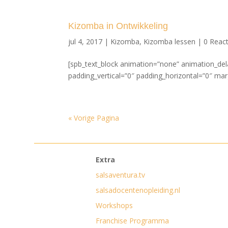
Kizomba in Ontwikkeling
jul 4, 2017
|
Kizomba
,
Kizomba lessen
|
0 React
[spb_text_block animation=”none” animation_del
padding_vertical=”0″ padding_horizontal=”0″ margi
« Vorige Pagina
Extra
salsaventura.tv
salsadocentenopleiding.nl
Workshops
Franchise Programma