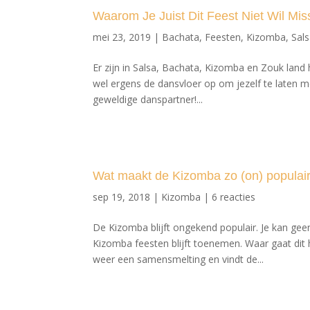
Waarom Je Juist Dit Feest Niet Wil Mi
mei 23, 2019
|
Bachata
,
Feesten
,
Kizomba
,
Sal
Er zijn in Salsa, Bachata, Kizomba en Zouk land 
wel ergens de dansvloer op om jezelf te laten
geweldige danspartner!...
Wat maakt de Kizomba zo (on) populai
sep 19, 2018
|
Kizomba
|
6 reacties
De Kizomba blijft ongekend populair. Je kan g
Kizomba feesten blijft toenemen. Waar gaat dit 
weer een samensmelting en vindt de...