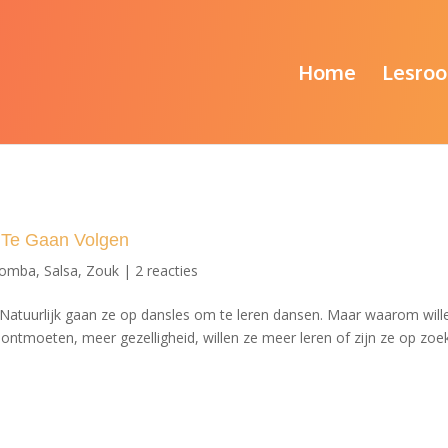
Home
Lesroo
 Te Gaan Volgen
zomba
,
Salsa
,
Zouk
|
2 reacties
Natuurlijk gaan ze op dansles om te leren dansen. Maar waarom will
ntmoeten, meer gezelligheid, willen ze meer leren of zijn ze op zoe