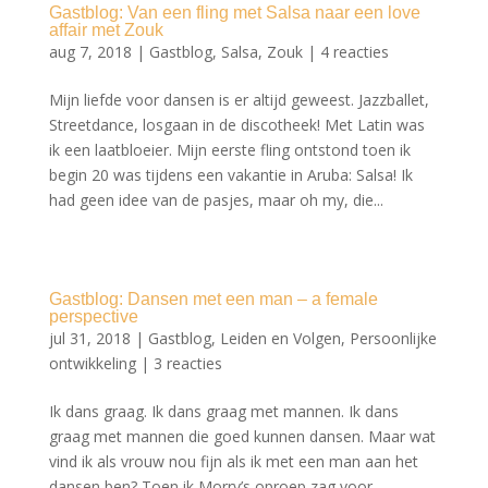
Gastblog: Van een fling met Salsa naar een love
affair met Zouk
aug 7, 2018
|
Gastblog
,
Salsa
,
Zouk
|
4 reacties
Mijn liefde voor dansen is er altijd geweest. Jazzballet,
Streetdance, losgaan in de discotheek! Met Latin was
ik een laatbloeier. Mijn eerste fling ontstond toen ik
begin 20 was tijdens een vakantie in Aruba: Salsa! Ik
had geen idee van de pasjes, maar oh my, die...
Gastblog: Dansen met een man – a female
perspective
jul 31, 2018
|
Gastblog
,
Leiden en Volgen
,
Persoonlijke
ontwikkeling
|
3 reacties
Ik dans graag. Ik dans graag met mannen. Ik dans
graag met mannen die goed kunnen dansen. Maar wat
vind ik als vrouw nou fijn als ik met een man aan het
dansen ben? Toen ik Morry’s oproep zag voor