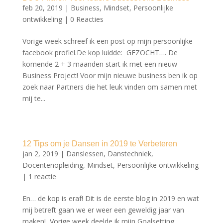
feb 20, 2019
|
Business
,
Mindset
,
Persoonlijke
ontwikkeling
|
0 Reacties
Vorige week schreef ik een post op mijn persoonlijke
facebook profiel.De kop luidde: GEZOCHT…. De
komende 2 + 3 maanden start ik met een nieuw
Business Project! Voor mijn nieuwe business ben ik op
zoek naar Partners die het leuk vinden om samen met
mij te...
12 Tips om je Dansen in 2019 te Verbeteren
jan 2, 2019
|
Danslessen
,
Danstechniek
,
Docentenopleiding
,
Mindset
,
Persoonlijke ontwikkeling
|
1 reactie
En… de kop is eraf! Dit is de eerste blog in 2019 en wat
mij betreft gaan we er weer een geweldig jaar van
maken! Vorige week deelde ik mijn Goalsetting