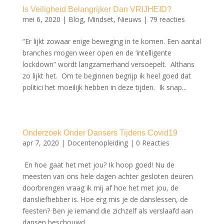
Is Veiligheid Belangrijker Dan VRIJHEID?
mei 6, 2020
|
Blog
,
Mindset
,
Nieuws
|
79 reacties
“Er lijkt zowaar enige beweging in te komen. Een aantal
branches mogen weer open en de ‘intelligente
lockdown” wordt langzamerhand versoepelt. Althans
zo lijkt het. Om te beginnen begrijp ik heel goed dat
politici het moeilijk hebben in deze tijden. Ik snap...
Onderzoek Onder Dansers Tijdens Covid19
apr 7, 2020
|
Docentenopleiding
|
0 Reacties
En hoe gaat het met jou? Ik hoop goed! Nu de
meesten van ons hele dagen achter gesloten deuren
doorbrengen vraag ik mij af hoe het met jou, de
dansliefhebber is. Hoe erg mis je de danslessen, de
feesten? Ben je iemand die zichzelf als verslaafd aan
dansen beschouwd...